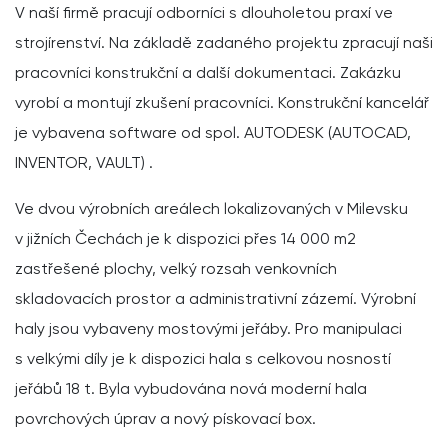
V naší firmě pracují odborníci s dlouholetou praxí ve
strojírenství. Na základě zadaného projektu zpracují naši
pracovníci konstrukční a další dokumentaci. Zakázku
vyrobí a montují zkušení pracovníci. Konstrukční kancelář
je vybavena software od spol. AUTODESK (AUTOCAD,
INVENTOR, VAULT) .
Ve dvou výrobních areálech lokalizovaných v Milevsku
v jižních Čechách je k dispozici přes 14 000 m2
zastřešené plochy, velký rozsah venkovních
skladovacích prostor a administrativní zázemí. Výrobní
haly jsou vybaveny mostovými jeřáby. Pro manipulaci
s velkými díly je k dispozici hala s celkovou nosností
jeřábů 18 t. Byla vybudována nová moderní hala
povrchových úprav a nový pískovací box.