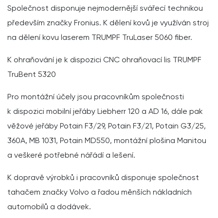
Společnost disponuje nejmodernější svářecí technikou
především značky Fronius. K dělení kovů je využíván stroj
na dělení kovu laserem TRUMPF TruLaser 5060 fiber.
K ohraňování je k dispozici CNC ohraňovací lis TRUMPF
TruBent 5320
Pro montážní účely jsou pracovníkům společnosti
k dispozici mobilní jeřáby Liebherr 120 a AD 16, dále pak
věžové jeřáby Potain F3/29, Potain F3/21, Potain G3/25,
360A, MB 1031, Potain MD550, montážní plošina Manitou
a veškeré potřebné nářádí a lešení.
K dopravě výrobků i pracovníků disponuje společnost
tahačem značky Volvo a řadou měnších nákladních
automobilů a dodávek.