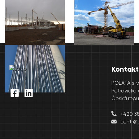
Kontakt
POLATA s.r.
Petrovická 
Česká repu
+420 382
centr@p