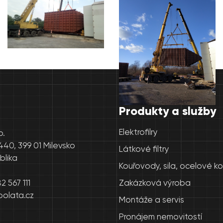
Produkty a služby
Elektrofilry
o.
440, 399 01 Milevsko
Látkové filtry
blika
Kouřovody, sila, ocelové k
 567 111
Zakázková výroba
olata.cz
Montáže a servis
Pronájem nemovitostí