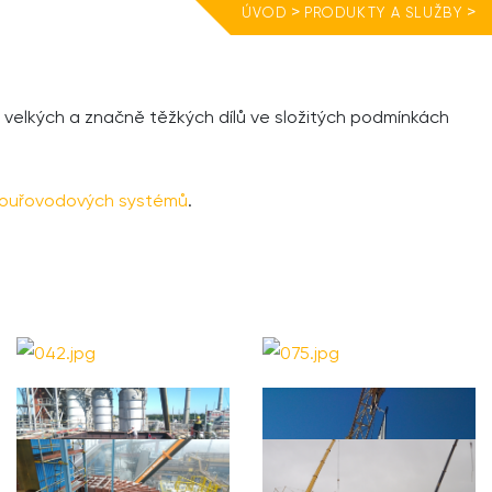
>
>
ÚVOD
PRODUKTY A SLUŽBY
velkých a značně těžkých dílů ve složitých podmínkách
ouřovodových systémů
.