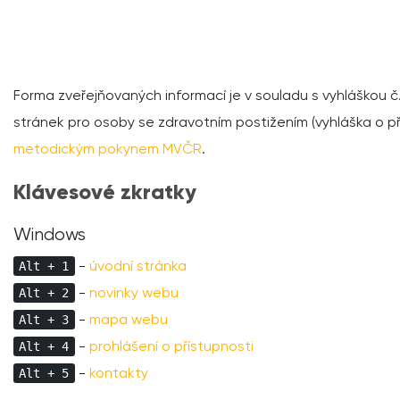
Forma zveřejňovaných informací je v souladu s vyhláškou č
stránek pro osoby se zdravotním postižením (vyhláška o pří
metodickým
pokynem MVČR
.
Klávesové zkratky
Windows
-
úvodní stránka
Alt + 1
-
novinky webu
Alt + 2
-
mapa webu
Alt + 3
-
prohlášení o přístupnosti
Alt + 4
-
kontakty
Alt + 5