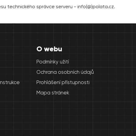
esu technického správce serveru -
info(
@)polata.cz
.
O webu
Podmínky užití
Ochrana osobních údajů
onstrukce
Prohlášení přístupnosti
Mapa stránek