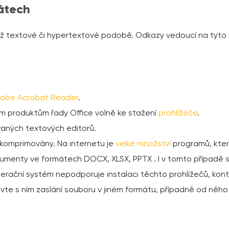
átech
ž textové či hypertextové podobě. Odkazy vedoucí na tyto s
obe Acrobat Reader
.
m produktům řady Office volně ke stažení
prohlížeče
.
vaných textových editorů.
komprimovány. Na internetu je
velké množství
programů, kte
umenty ve formátech DOCX, XLSX, PPTX . I v tomto případě 
operační systém nepodporuje instalaci těchto prohlížečů, k
te s ním zaslání souboru v jiném formátu, případně od něho