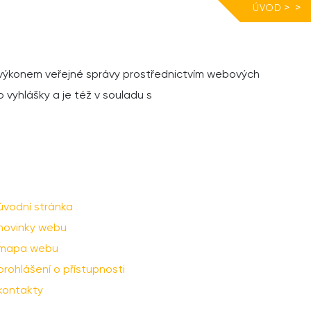
>
>
ÚVOD
 s výkonem veřejné správy prostřednictvím webových
 vyhlášky a je též v souladu s
úvodní stránka
novinky webu
mapa webu
prohlášení o přístupnosti
kontakty