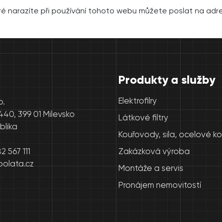
ré narazíte při používání tohoto webu můžete poslat na adr
Produkty a služby
Elektrofilry
o.
440, 399 01 Milevsko
Látkové filtry
blika
Kouřovody, sila, ocelové k
 567 111
Zakázková výroba
olata.cz
Montáže a servis
Pronájem nemovitostí