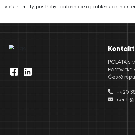
Vaše náměty, postřehy či informace o problémech, na kte
Kontakt
POLATA s.r.
Petrovická 
Česká repu
+420 382
centr@p